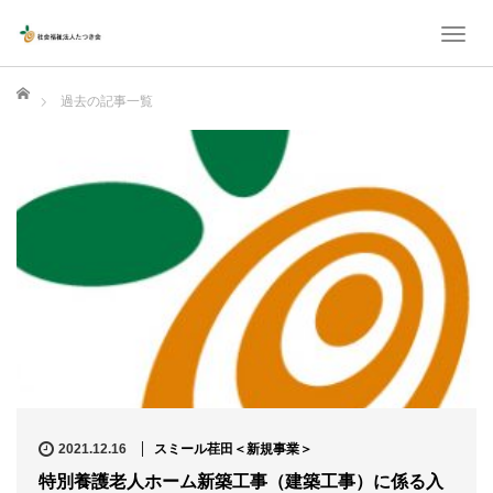
T
o
ホーム
g
過去の記事一覧
g
l
e
n
a
v
i
g
a
t
i
2021.12.16
スミール荏田＜新規事業＞
o
特別養護老人ホーム新築工事（建築工事）に係る入