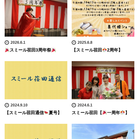
2026.6.1
2025.6.8
スミール荏田3周年祭
【スミール荏田
2周年】
2024.9.10
2024.6.1
【スミール荏田通信
夏号】
スミール荏田【
一周年
】