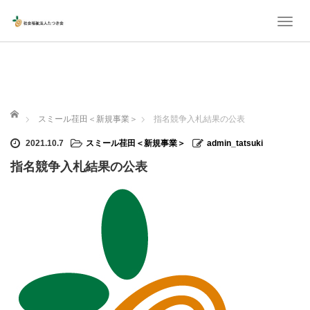
T
o
g
g
l
ホーム
スミール荏田＜新規事業＞
指名競争入札結果の公表
e
n
2021.10.7
スミール荏田＜新規事業＞
admin_tatsuki
a
指名競争入札結果の公表
v
i
g
a
t
i
o