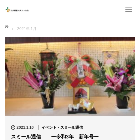
T
o
ホーム
g
2021年 1月
g
l
e
n
a
v
i
g
a
t
i
2021.1.10
イベント・スミール通信
o
スミール通信 ー令和3年 新年号ー