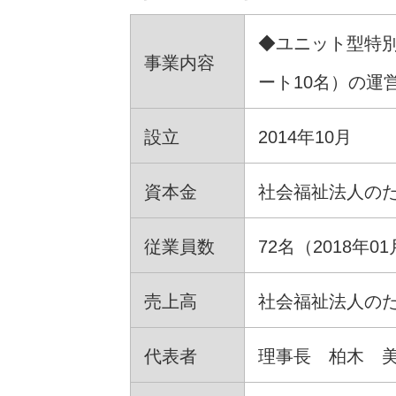
◆ユニット型特別
事業内容
ート10名）の運
設立
2014年10月
資本金
社会福祉法人の
従業員数
72名（2018年0
売上高
社会福祉法人の
代表者
理事長 柏木 