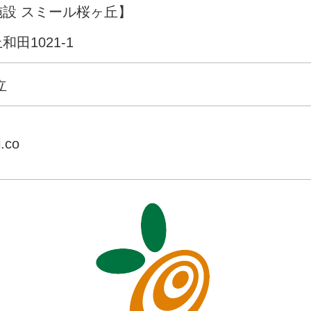
設 スミール桜ヶ丘】
田1021-1
立
i.co