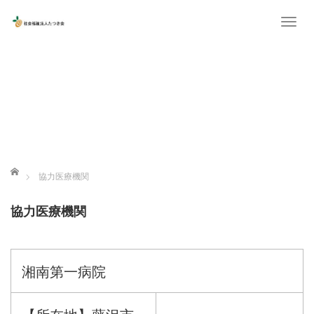
T
o
g
g
l
e
n
a
ホーム
協力医療機関
v
i
協力医療機関
g
a
t
湘南第一病院
i
o