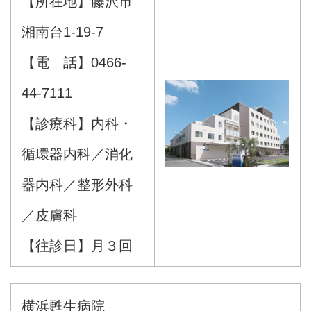
【所在地】藤沢市
n
湘南台1-19-7
【電 話】0466-
44-7111
【診療科】内科・
循環器内科／消化
器内科／整形外科
／皮膚科
【往診日】月３回
横浜甦生病院