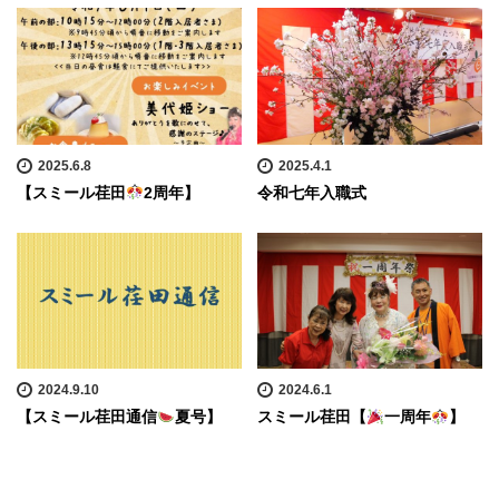
2025.6.8
2025.4.1
【スミール荏田
2周年】
令和七年入職式
2024.9.10
2024.6.1
【スミール荏田通信
夏号】
スミール荏田【
一周年
】