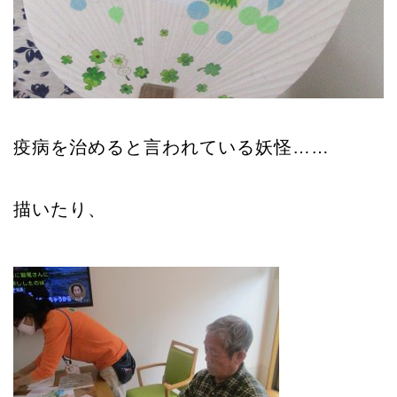
n
疫病を治めると言われている妖怪……
描いたり、