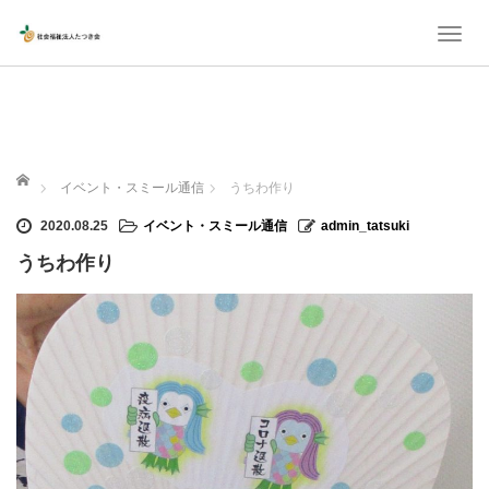
T
o
g
g
l
ホーム
イベント・スミール通信
うちわ作り
e
n
2020.08.25
イベント・スミール通信
admin_tatsuki
a
うちわ作り
v
i
g
a
t
i
o