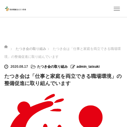
T
o
g
g
l
ホーム
たつき会の取り組み
たつき会は「仕事と家庭を両立できる職場環
e
境」の整備促進に取り組んでいます
n
a
2020.08.17
たつき会の取り組み
admin_tatsuki
v
たつき会は「仕事と家庭を両立できる職場環境」の
i
整備促進に取り組んでいます
g
a
t
i
o