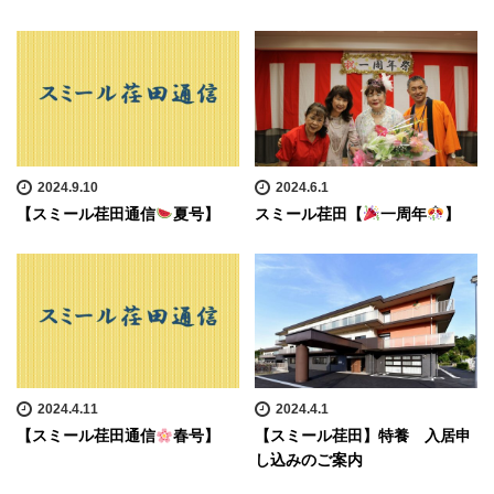
2024.9.10
2024.6.1
【スミール荏田通信
夏号】
スミール荏田【
一周年
】
2024.4.11
2024.4.1
【スミール荏田通信
春号】
【スミール荏田】特養 入居申
し込みのご案内