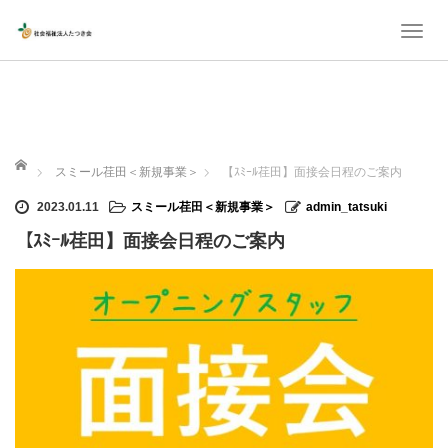
T
o
g
g
l
ホーム
スミール荏田＜新規事業＞
【ｽﾐｰﾙ荏田】面接会日程のご案内
e
n
2023.01.11
スミール荏田＜新規事業＞
admin_tatsuki
a
【ｽﾐｰﾙ荏田】面接会日程のご案内
v
i
g
a
t
i
o