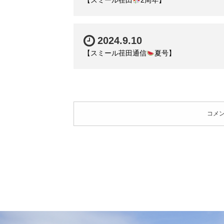
【スミール荏田
2周年】
2024.9.10
【スミール荏田通信
夏号】
コメ