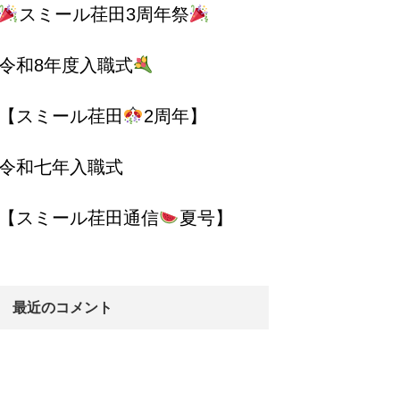
スミール荏田3周年祭
令和8年度入職式
【スミール荏田
2周年】
令和七年入職式
【スミール荏田通信
夏号】
最近のコメント