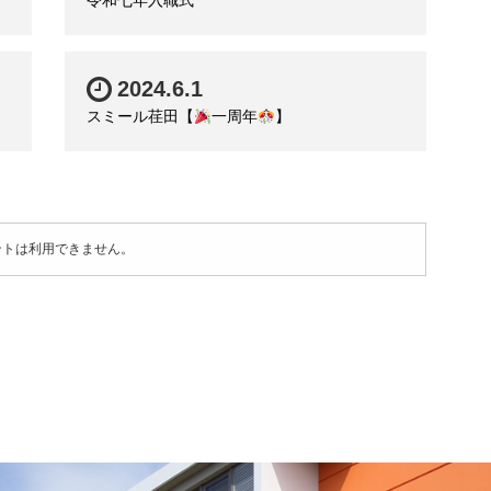
令和七年入職式
2024.6.1
スミール荏田【
一周年
】
ントは利用できません。