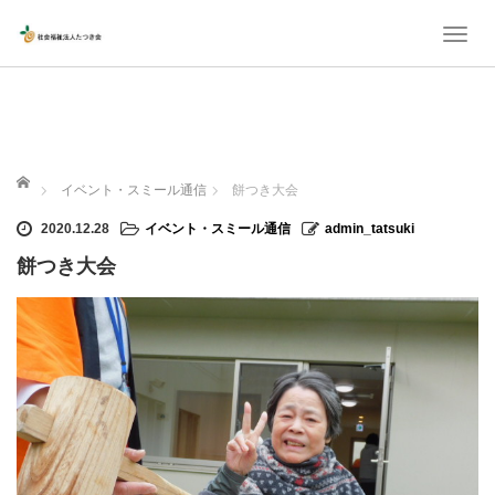
T
o
g
g
l
ホーム
イベント・スミール通信
餅つき大会
e
n
2020.12.28
イベント・スミール通信
admin_tatsuki
a
餅つき大会
v
i
g
a
t
i
o