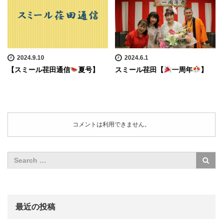
2024.9.10
2024.6.1
【スミール荏田通信
夏号】
スミール荏田【
一周年
】
コメントは利用できません。
最近の投稿