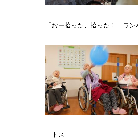
「おー拾った、拾った！ ワン
「トス」