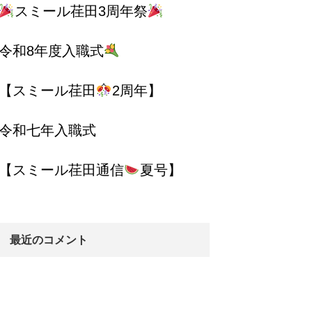
スミール荏田3周年祭
令和8年度入職式
【スミール荏田
2周年】
令和七年入職式
【スミール荏田通信
夏号】
最近のコメント