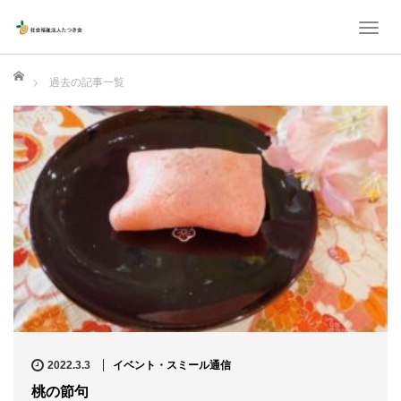
T
o
ホーム
g
過去の記事一覧
g
l
e
n
a
v
i
g
a
t
i
2022.3.3
イベント・スミール通信
o
桃の節句