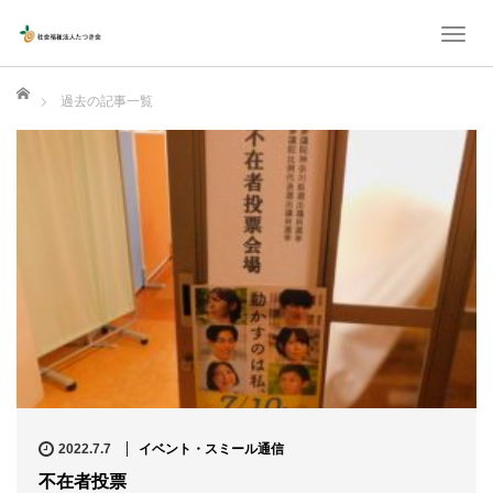
T
o
ホーム
g
過去の記事一覧
g
l
e
n
a
v
i
g
a
t
i
2022.7.7
イベント・スミール通信
o
不在者投票